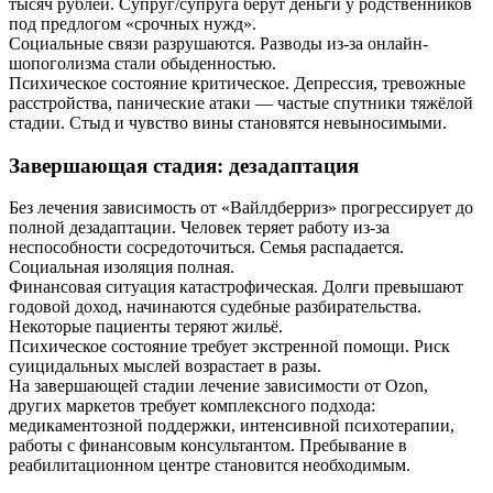
тысяч рублей. Супруг/супруга берут деньги у родственников
под предлогом «срочных нужд».
Социальные связи разрушаются. Разводы из-за онлайн-
шопоголизма стали обыденностью.
Психическое состояние критическое. Депрессия, тревожные
расстройства, панические атаки — частые спутники тяжёлой
стадии. Стыд и чувство вины становятся невыносимыми.
Завершающая стадия: дезадаптация
Без лечения зависимость от «Вайлдберриз» прогрессирует до
полной дезадаптации. Человек теряет работу из-за
неспособности сосредоточиться. Семья распадается.
Социальная изоляция полная.
Финансовая ситуация катастрофическая. Долги превышают
годовой доход, начинаются судебные разбирательства.
Некоторые пациенты теряют жильё.
Психическое состояние требует экстренной помощи. Риск
суицидальных мыслей возрастает в разы.
На завершающей стадии лечение зависимости от Ozon,
других маркетов требует комплексного подхода:
медикаментозной поддержки, интенсивной психотерапии,
работы с финансовым консультантом. Пребывание в
реабилитационном центре становится необходимым.