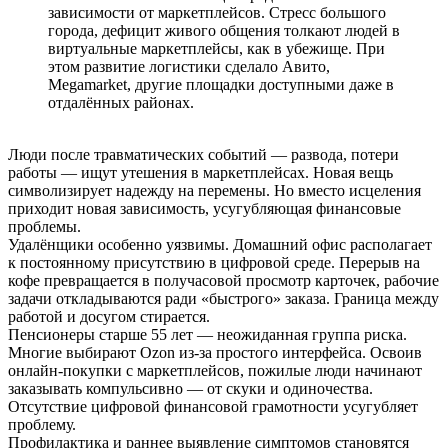
зависимости от маркетплейсов. Стресс большого
города, дефицит живого общения толкают людей в
виртуальные маркетплейсы, как в убежище. При
этом развитие логистики сделало Авито,
Megamarket, другие площадки доступными даже в
отдалённых районах.
Люди после травматических событий — развода, потери
работы — ищут утешения в маркетплейсах. Новая вещь
символизирует надежду на перемены. Но вместо исцеления
приходит новая зависимость, усугубляющая финансовые
проблемы.
Удалёнщики особенно уязвимы. Домашний офис располагает
к постоянному присутствию в цифровой среде. Перерыв на
кофе превращается в получасовой просмотр карточек, рабочие
задачи откладываются ради «быстрого» заказа. Граница между
работой и досугом стирается.
Пенсионеры старше 55 лет — неожиданная группа риска.
Многие выбирают Ozon из-за простого интерфейса. Освоив
онлайн-покупки с маркетплейсов, пожилые люди начинают
заказывать компульсивно — от скуки и одиночества.
Отсутствие цифровой финансовой грамотности усугубляет
проблему.
Профилактика и раннее выявление симптомов становятся