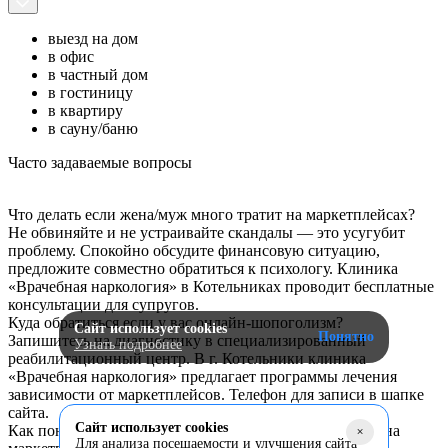
выезд на дом
в офис
в частный дом
в гостиницу
в квартиру
в сауну/баню
Часто задаваемые вопросы
Что делать если жена/муж много тратит на маркетплейсах?
Не обвиняйте и не устраивайте скандалы — это усугубит
проблему. Спокойно обсудите финансовую ситуацию,
предложите совместно обратиться к психологу. Клиника
«Врачебная наркология» в Котельниках проводит бесплатные
консультации для супругов.
Куда обратиться если у вас онлайн-шопоголизм?
Сайт использует cookies
Понятно
Запишитесь на диагностику в специализированный
Узнать подробнее
реабилитационный центр. В г. Котельники клиника
«Врачебная наркология» предлагает программы лечения
зависимости от маркетплейсов. Телефон для записи в шапке
сайта.
Сайт использует cookies
Как понять, что у жены/мужа зависимость от покупок на
+
Для анализа посещаемости и улучшения сайта