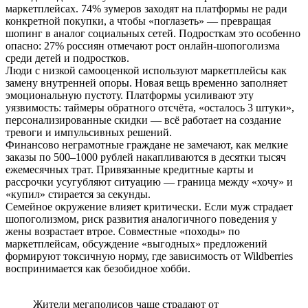
маркетплейсах. 74% зумеров заходят на платформы не ради
конкретной покупки, а чтобы «поглазеть» — превращая
шопинг в аналог социальных сетей. Подросткам это особенно
опасно: 27% россиян отмечают рост онлайн-шопоголизма
среди детей и подростков.
Люди с низкой самооценкой используют маркетплейсы как
замену внутренней опоры. Новая вещь временно заполняет
эмоциональную пустоту. Платформы усиливают эту
уязвимость: таймеры обратного отсчёта, «осталось 3 штуки»,
персонализированные скидки — всё работает на создание
тревоги и импульсивных решений.
Финансово неграмотные граждане не замечают, как мелкие
заказы по 500–1000 рублей накапливаются в десятки тысяч
ежемесячных трат. Привязанные кредитные карты и
рассрочки усугубляют ситуацию — граница между «хочу» и
«купил» стирается за секунды.
Семейное окружение влияет критически. Если муж страдает
шопоголизмом, риск развития аналогичного поведения у
жены возрастает втрое. Совместные «походы» по
маркетплейсам, обсуждение «выгодных» предложений
формируют токсичную норму, где зависимость от Wildberries
воспринимается как безобидное хобби.
Жители мегаполисов чаще страдают от