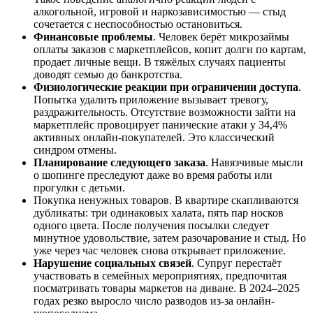
алкогольной, игровой и наркозависимостью — стыд
сочетается с неспособностью остановиться.
Финансовые проблемы
. Человек берёт микрозаймы
оплаты заказов с маркетплейсов, копит долги по картам,
продает личные вещи. В тяжёлых случаях пациенты
доводят семью до банкротства.
Физиологические реакции при ограничении доступа
.
Попытка удалить приложение вызывает тревогу,
раздражительность. Отсутствие возможности зайти на
маркетплейс провоцирует панические атаки у 34,4%
активных онлайн-покупателей. Это классический
синдром отмены.
Планирование следующего заказа
. Навязчивые мысли
о шопинге преследуют даже во время работы или
прогулки с детьми.
Покупка ненужных товаров. В квартире скапливаются
дубликаты: три одинаковых халата, пять пар носков
одного цвета. После получения посылки следует
минутное удовольствие, затем разочарование и стыд. Но
уже через час человек снова открывает приложение.
Нарушение социальных связей
. Супруг перестаёт
участвовать в семейных мероприятиях, предпочитая
посматривать товары маркетов на диване. В 2024–2025
годах резко выросло число разводов из-за онлайн-