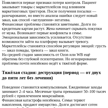
Появляются первые признаки потери контроля. Пациент
заказывает товары с маркетплейсов под влиянием
маркетинговых триггеров. После получения посылки —
разочарование, но вместо анализа ошибки следует новый
заказ, как способ «заглушения» негатива.
Финансовые проблемы становятся заметными. Долги по
кредитным картам растут. Жена начинает скрывать покупки
от мужа. Возникают первые конфликты в семье.
Эмоциональная зависимость усиливается. Отсутствие
возможности зайти на платформу вызывает тревогу.
Маркетплейсы становятся способом регуляции эмоций: грусть
— заказ помады, тревога — заказ книги.
На средней стадии зависимость от Ozon или WB ещё
обратима без глубокой психотерапии. Но игнорирование
проблемы почти неизбежно ведёт к тяжёлой форме.
Тяжёлая стадия: деструкция (период — от двух
до пяти лет без лечения)
Поведение становится компульсивным. Ежедневные заходы
занимают 2–4 часа. Месячные траты превышают 50–100 тысяч
рублей с привлечением микрозаймов.
Финансовая катастрофа неизбежна. Семьи теряют
накопления, продают имущество. Долги достигают сотен