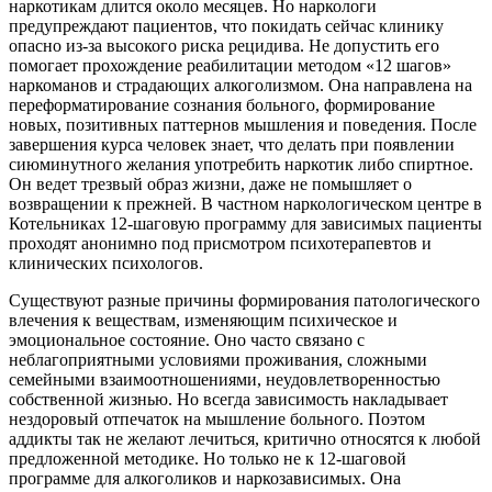
наркотикам длится около месяцев. Но наркологи
предупреждают пациентов, что покидать сейчас клинику
опасно из-за высокого риска рецидива. Не допустить его
помогает прохождение реабилитации методом «12 шагов»
наркоманов и страдающих алкоголизмом. Она направлена на
переформатирование сознания больного, формирование
новых, позитивных паттернов мышления и поведения. После
завершения курса человек знает, что делать при появлении
сиюминутного желания употребить наркотик либо спиртное.
Он ведет трезвый образ жизни, даже не помышляет о
возвращении к прежней. В частном наркологическом центре в
Котельниках 12-шаговую программу для зависимых пациенты
проходят анонимно под присмотром психотерапевтов и
клинических психологов.
Существуют разные причины формирования патологического
влечения к веществам, изменяющим психическое и
эмоциональное состояние. Оно часто связано с
неблагоприятными условиями проживания, сложными
семейными взаимоотношениями, неудовлетворенностью
собственной жизнью. Но всегда зависимость накладывает
нездоровый отпечаток на мышление больного. Поэтом
аддикты так не желают лечиться, критично относятся к любой
предложенной методике. Но только не к 12-шаговой
программе для алкоголиков и наркозависимых. Она