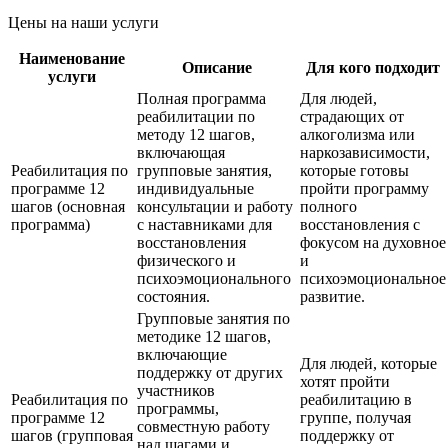
Цены на наши услуги
Наименование
Описание
Для кого подходит
услуги
Полная программа
Для людей,
реабилитации по
страдающих от
методу 12 шагов,
алкоголизма или
включающая
наркозависимости,
Реабилитация по
групповые занятия,
которые готовы
программе 12
индивидуальные
пройти программу
шагов (основная
консультации и работу
полного
программа)
с наставниками для
восстановления с
восстановления
фокусом на духовное
физического и
и
психоэмоционального
психоэмоциональное
состояния.
развитие.
Групповые занятия по
методике 12 шагов,
включающие
Для людей, которые
поддержку от других
хотят пройти
участников
Реабилитация по
реабилитацию в
программы,
программе 12
группе, получая
совместную работу
шагов (групповая
поддержку от
над шагами и