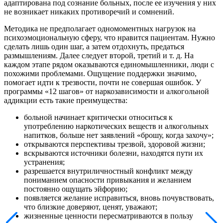
адаптирована под сознание больных, после ее изучения у них
не возникает никаких противоречий и сомнений.
Методика не предполагает одномоментных нагрузок на
психоэмоциональную сферу, что нравится пациентам. Нужно
сделать лишь один шаг, а затем отдохнуть, предаться
размышлениям. Далее следует второй, третий и т. д. На
каждом этапе рядом оказываются единомышленники, люди с
похожими проблемами. Ощущение поддержки значимо,
помогает идти к трезвости, почти не совершая ошибок. У
программы «12 шагов» от наркозависимости и алкогольной
аддикции есть такие преимущества:
больной начинает критически относиться к
употреблению наркотических веществ и алкогольных
напитков, больше нет заявлений «брошу, когда захочу»;
открываются перспективы трезвой, здоровой жизни;
вскрываются источники болезни, находятся пути их
устранения;
разрешается внутриличностный конфликт между
пониманием опасности привыкания и желанием
постоянно ощущать эйфорию;
появляется желание исправиться, вновь почувствовать,
что близкие доверяют, ценят, уважают;
жизненные ценности пересматриваются в пользу