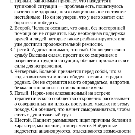
Первый. Зависимый признает, что находится в
тупиковой ситуации — проблема есть, пошатнулось
физическое здоровье, психоэмоциональное состояние
нестабильно. Но он не уверен, что у него хватит сил
бороться и победить.
Второй. Человек осознает, что один, без посторонней
помощи он не справится. Ему необходима поддержка
врачей и людей, которые также реабилитируются или
уже достигли продолжительной ремиссии.
Третий. Аддикт понимает, что слаб. Он вверяет свою
судьбу Высшим силам, просит их со смирением о
разрешении трудной ситуации, обещает приложить все
силы для исправления.
Четвертый. Больной признается перед собой, что за
годы зависимости многих обидел, заставил страдать
родных. Он не стремится как-то оправдаться, напротив,
безжалостно вносит в список новые имена.
Пятый. Нарко- или алкозависимый на встрече
терапевтического сообщества откровенно рассказывает
о совершенных им плохих поступках, мыслях по этому
поводу. Он обещает, что начнет саморазвиваться, чтобы
снять с души тяжелый груз.
Шестой. Пациент размышляет, ищет причины болезни в
характере, мышлении, темпераменте. Найденные
недостатки анализируются, отыскиваются возможности