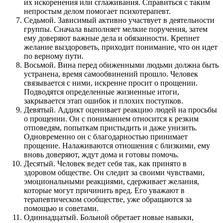
их искоренения или сглаживания. Справиться с таким
непростым делом помогает психотерапевт.
Седьмой. Зависимый активно участвует в деятельности
группы. Сначала выполняет мелкие поручения, затем
ему доверяют важные дела и обязанности. Крепнет
желание выздороветь, приходит понимание, что он идет
по верному пути.
Восьмой. Вина перед обиженными людьми должна быть
устранена, время самообвинений прошло. Человек
связывается с ними, искренне просит о прощении.
Подводятся определенные жизненные итоги,
закрывается этап ошибок и плохих поступков.
Девятый. Аддикт оценивает реакцию людей на просьбы
о прощении. Он с пониманием относится к резким
отповедям, попыткам пристыдить и даже унизить.
Одновременно он с благодарностью принимает
прощение. Налаживаются отношения с близкими, ему
вновь доверяют, ждут дома и готовы помочь.
Десятый. Человек ведет себя так, как принято в
здоровом обществе. Он следит за своими чувствами,
эмоциональными реакциями, сдерживает желания,
которые могут причинить вред. Его уважают в
терапевтическом сообществе, уже обращаются за
помощью и советами.
Одиннадцатый. Больной обретает новые навыки,