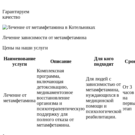
Гарантируем
качество
Лечение зависимости от метамфетамина
Цены на наши услуги
Наименование
Для кого
Описание
Сро
услуги
подходит
Комплексная
программа,
Для людей с
включающая
зависимостью от
детоксикацию,
От 3
метамфетамина,
медикаментозное
часов
Лечение от
нуждающихся в
восстановление
на
метамфетамина
медицинской
организма и
перв
помощи и
психотерапевтическую
этап
психологической
поддержку для
реабилитации.
полного отказа от
метамфетамина.