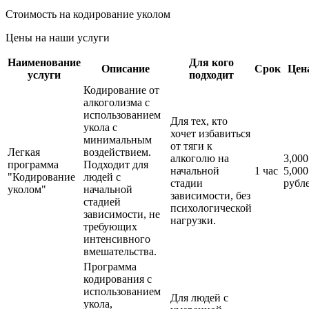
Стоимость на кодирование уколом
Цены на наши услуги
Наименование
Для кого
Описание
Срок
Цен
услуги
подходит
Кодирование от
алкоголизма с
использованием
Для тех, кто
укола с
хочет избавиться
минимальным
от тяги к
Легкая
воздействием.
алкоголю на
3,000
программа
Подходит для
начальной
1 час
5,000
"Кодирование
людей с
стадии
рубл
уколом"
начальной
зависимости, без
стадией
психологической
зависимости, не
нагрузки.
требующих
интенсивного
вмешательства.
Программа
кодирования с
использованием
Для людей с
укола,