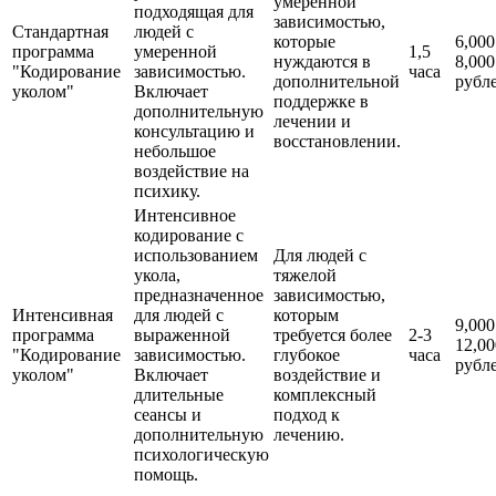
умеренной
подходящая для
зависимостью,
Стандартная
людей с
которые
6,000
программа
умеренной
1,5
нуждаются в
8,000
"Кодирование
зависимостью.
часа
дополнительной
рубл
уколом"
Включает
поддержке в
дополнительную
лечении и
консультацию и
восстановлении.
небольшое
воздействие на
психику.
Интенсивное
кодирование с
использованием
Для людей с
укола,
тяжелой
предназначенное
зависимостью,
Интенсивная
для людей с
которым
9,000
программа
выраженной
требуется более
2-3
12,00
"Кодирование
зависимостью.
глубокое
часа
рубл
уколом"
Включает
воздействие и
длительные
комплексный
сеансы и
подход к
дополнительную
лечению.
психологическую
помощь.